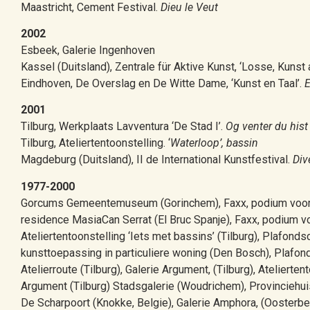
Maastricht, Cement Festival.
Dieu le Veut
2002
Esbeek, Galerie Ingenhoven
Kassel (Duitsland), Zentrale für Aktive Kunst, ‘Losse, Kunst
Eindhoven, De Overslag en De Witte Dame, ‘Kunst en Taal’.
E
2001
Tilburg, Werkplaats Lavventura ‘De Stad I’.
Og venter du his
Tilburg, Ateliertentoonstelling. ‘
Waterloop’, bassin
Magdeburg (Duitsland), II de International Kunstfestival.
Div
1977-2000
Gorcums Gemeentemuseum (Gorinchem), Faxx, podium voor b
residence MasiaCan Serrat (El Bruc Spanje), Faxx, podium v
Ateliertentoonstelling ‘Iets met bassins’ (Tilburg), Plafond
kunsttoepassing in particuliere woning (Den Bosch), Plafon
Atelierroute (Tilburg), Galerie Argument, (Tilburg), Ateliertent
Argument (Tilburg) Stadsgalerie (Woudrichem), Provinciehui
De Scharpoort (Knokke, Belgie), Galerie Amphora, (Oosterbe