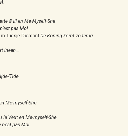
et.
ette # III en Me-Myself-She
 n’est pas Moi
.s.m. Liesje Diemont
De Koning komt zo terug
rt ineen…
ijde/Tide
 en Me-myself-She
u le Veut en Me-myself-She
e nést pas Moi