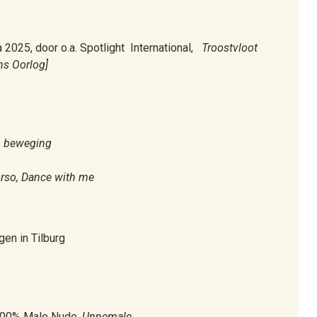
025, door o.a. Spotlight International,
Troostvloot
ns Oorlog]
n beweging
rso, Dance with me
gen in Tilburg
 100% Male Nude.
Unnemale