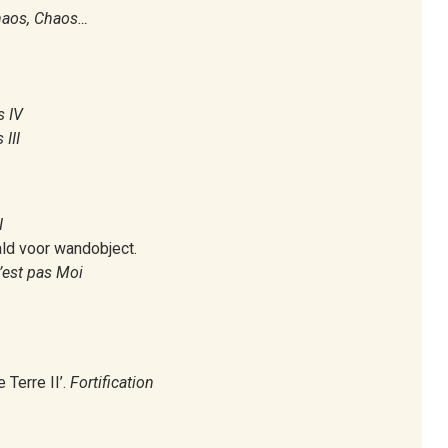
haos, Chaos…
s IV
III
I
ald voor wandobject.
n’est pas Moi
 Terre II’.
Fortification