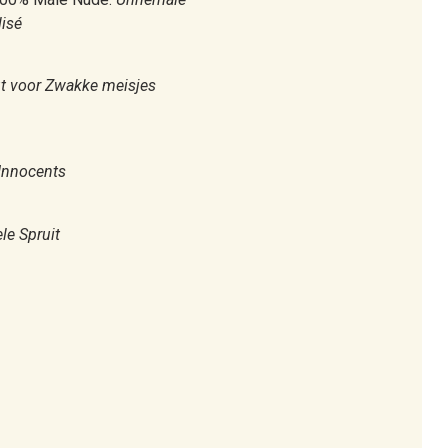
lisé
uut voor Zwakke meisjes
 Innocents
le Spruit