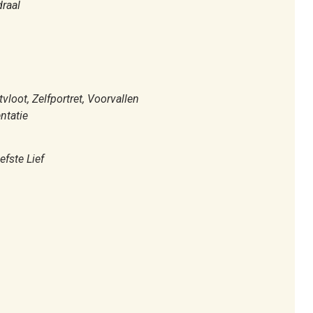
raal
vloot, Zelfportret, Voorvallen
ntatie
iefste Lief