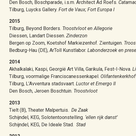
Den Bosch, Boschparade, i.s.m. Architect Ad Roefs.
Catamad
Tilburg, Luycks Gallery.
Fort de Vaux; Fort Europa I
2015
Tilburg, Beyond Borders.
Troostvloot en Allegorie
Diessen, Landart Diessen.
Zinderzon
Bergen op Zoom, Koetshof Markiezenhof. Zientuigen.
Troost
Bedburg-Hau (DE), ArToll Kunstlabor.
Labonderzoek en prese
2014
Akhalkalaki, Kaspi, Georgië Art Villa, Garikula, Fest-I-Nova.
L
Tilburg, voormalige Franciscanessenkapel.
Olifantenkerkhof
Tilburg, L’Avventura stadsvaart.
Luctor et Emergo II
Den Bosch, Jeroen Boschtuin.
Troostvloot
2013
Tielt (B), Theater Malpertuis.
De Zaak
Schijndel, KEG, Solotentoonstelling.
‘ellen rijk danst’
Schijndel, KEG, De Ideale Stad.
Stad