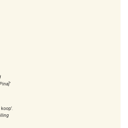
d
Pina]’
 koop’.
lling