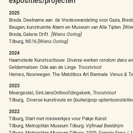
exposities/projecten
2025
Breda. Deelname aan de Vredeswandeling voor Gaza, Breda 2
Beugen, kunstruimte Alarm en Museum van Alle Tijden.
[Wie
Breda, Galerie Drift .
[Wiens Oorlog]
Tilburg, NS16.
[Wiens Oorlog]
2024
Haamstede Kunstsschouw
Diverse werken rondom dans e
Geldermalsen. Ode aan de Linge.
Troostvloot
Hernes, Noorwegen. The Matchbox Art Biennale.
Venus & To
2023
Moergestel, SintJansOnthoofdingskerk,
Troostvloot
Tilburg, Diverse kunstroute en (buiten)pop-uptentoonstellin
2022
Tilburg, Start met miniwerkjes voor Pakje Kunst
Tilburg, Metroplitan Museum Tilburg.
Vijfmaal Beeldrijm
Tilburg, Metroplitan Museum Tilburg. 100% Female Expo /