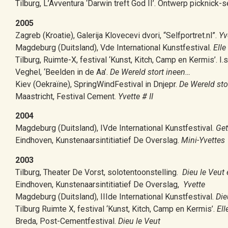
Tilburg, L’Avventura ‘Darwin treft God II’. Ontwerp picknick-s
2005
Zagreb (Kroatie), Galerija Klovecevi dvori, “Selfportret.nl”.
Yv
Magdeburg (Duitsland), Vde International Kunstfestival.
Elle
Tilburg, Ruimte-X, festival ‘Kunst, Kitch, Camp en Kermis’. I
Veghel, ‘Beelden in de Aa’.
De Wereld stort ineen…
Kiev (Oekraïne), SpringWindFestival in Dnjepr.
De Wereld sto
Maastricht, Festival Cement.
Yvette # II
2004
Magdeburg (Duitsland), IVde International Kunstfestival.
Get
Eindhoven, Kunstenaarsintitiatief De Overslag.
Mini-Yvettes
2003
Tilburg, Theater De Vorst, solotentoonstelling.
Dieu le Veut
Eindhoven, Kunstenaarsintitiatief De Overslag,
Yvette
Magdeburg (Duitsland), IIIde International Kunstfestival.
Die
Tilburg Ruimte X, festival ‘Kunst, Kitch, Camp en Kermis’.
Ell
Breda, Post-Cementfestival.
Dieu le Veut