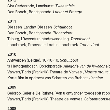
2012
Sint Oedenrode, Landkunst.
Twee tafels
Den Bosch , Boschparade.
Luctor et Emergo
2011
Diessen, Landart Diessen.
Schuilboot
Den Bosch , Boschparade.
Troostvloot
Tilburg, L’Avventura stadswandeling.
Troostvloot
Loosbroek, Processie Lost in Loosbroek.
Troostvloot
2010
Antwerpen (Belgie), 10-10-10.
Schuilboot
’s Hertogenbosch, Boschparade.
Allegorie van de Kwaadhei
Vanves/Paris (Frankrijk) Theatre de Vanves,
[Montre moi ta 
Korte film in opdracht van Schatten van Brabant:
Jeanine
2009
Geldrop, Galerie De Ruimte, ‘Áan u ontvanger, toegespitst op
Vanves/Paris (Frankrijk), Theatre de Vanves.
Solotentoonste
2008