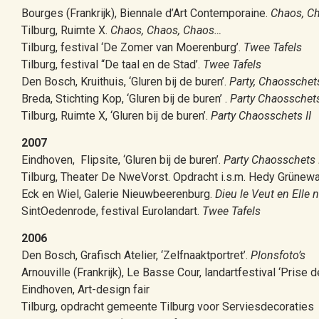
Bourges (Frankrijk), Biennale d’Art Contemporaine.
Chaos, C
Tilburg, Ruimte X.
Chaos, Chaos, Chaos…
Tilburg, festival ‘De Zomer van Moerenburg’.
Twee Tafels
Tilburg, festival “De taal en de Stad’.
Twee Tafels
Den Bosch, Kruithuis, ‘Gluren bij de buren’.
Party, Chaosschet
Breda, Stichting Kop, ‘Gluren bij de buren’ .
Party Chaosschets 
Tilburg, Ruimte X, ‘Gluren bij de buren’.
Party Chaosschets II
2007
Eindhoven, Flipsite, ‘Gluren bij de buren’.
Party Chaosschets 
Tilburg, Theater De NweVorst. Opdracht i.s.m. Hedy Grünew
Eck en Wiel, Galerie Nieuwbeerenburg.
Dieu le Veut en Elle 
SintOedenrode, festival Eurolandart.
Twee Tafels
2006
Den Bosch, Grafisch Atelier, ‘Zelfnaaktportret’.
Plonsfoto’s
Arnouville (Frankrijk), Le Basse Cour, landartfestival ‘Prise de
Eindhoven, Art-design fair
Tilburg, opdracht gemeente Tilburg voor Serviesdecoraties